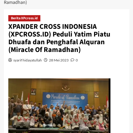
Ramadhan)
Berita XPcross.id
XPANDER CROSS INDONESIA
(XPCROSS.ID) Peduli Yatim Piatu
Dhuafa dan Penghafal Alquran
(Miracle Of Ramadhan)
syarif hidayatullah
28 Mei 2023
0