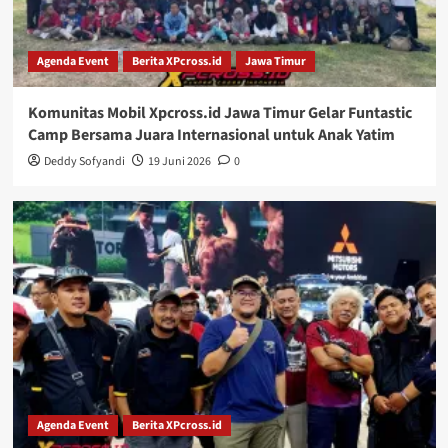
Agenda Event
Berita XPcross.id
Jawa Timur
Komunitas Mobil Xpcross.id Jawa Timur Gelar Funtastic
Camp Bersama Juara Internasional untuk Anak Yatim
Deddy Sofyandi
19 Juni 2026
0
Agenda Event
Berita XPcross.id