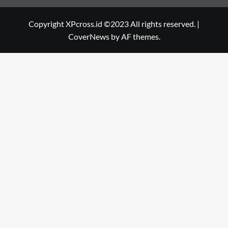
Copyright XPcross.id ©2023 All rights reserved.
|
CoverNews
by AF themes.