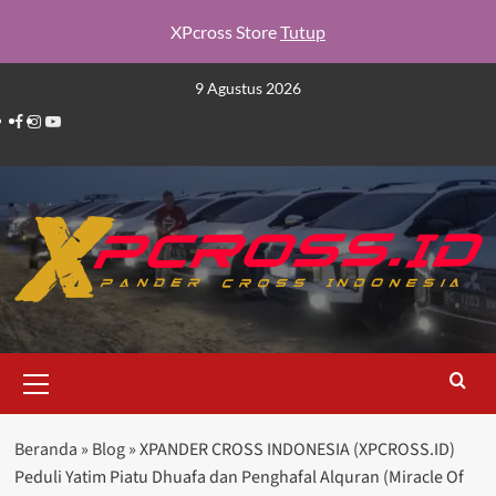
XPcross Store
Tutup
Skip
9 Agustus 2026
to
Facebook
Instagram
YouTube
content
Primary
Menu
Beranda
»
Blog
»
XPANDER CROSS INDONESIA (XPCROSS.ID)
Peduli Yatim Piatu Dhuafa dan Penghafal Alquran (Miracle Of