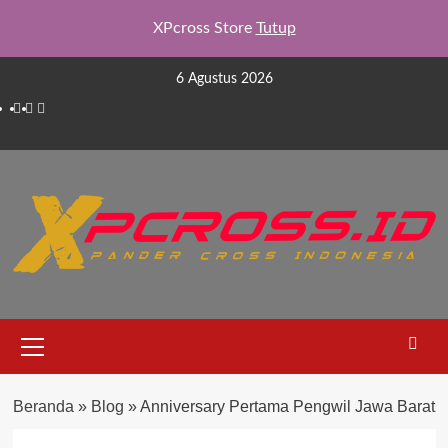
XPcross Store
Tutup
Skip
6 Agustus 2026
to
Facebook
Instagram
YouTube
content
Primary
Menu
Beranda
»
Blog
»
Anniversary Pertama Pengwil Jawa Barat