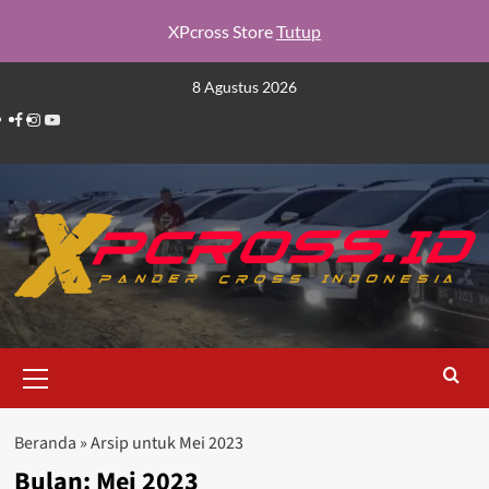
XPcross Store
Tutup
Skip
8 Agustus 2026
to
Facebook
Instagram
YouTube
content
Primary
Menu
Beranda
»
Arsip untuk Mei 2023
Bulan:
Mei 2023