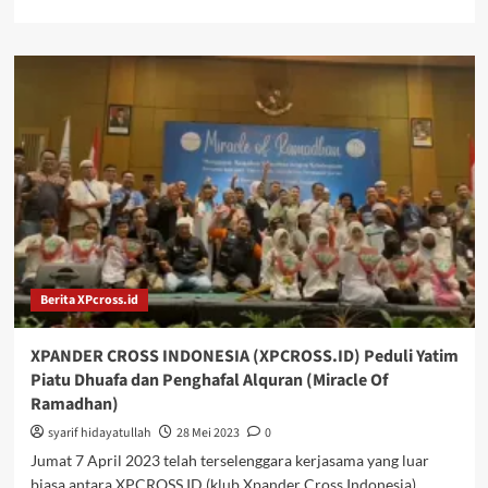
more
about
HALAL
BIHALAL
XPANDER
CROSS
INDONESIA
(XPCROSS.ID)
–
Tour
de
Cirebon
Berita XPcross.id
XPANDER CROSS INDONESIA (XPCROSS.ID) Peduli Yatim
Piatu Dhuafa dan Penghafal Alquran (Miracle Of
Ramadhan)
syarif hidayatullah
28 Mei 2023
0
Jumat 7 April 2023 telah terselenggara kerjasama yang luar
biasa antara XPCROSS.ID (klub Xpander Cross Indonesia)