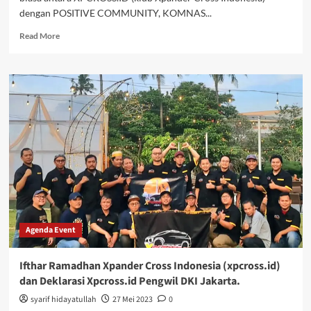
dengan POSITIVE COMMUNITY, KOMNAS...
Read
Read More
more
about
XPANDER
CROSS
INDONESIA
(XPCROSS.ID)
Peduli
Yatim
Piatu
Dhuafa
dan
Penghafal
Alquran
(Miracle
Agenda Event
Of
Ramadhan)
Ifthar Ramadhan Xpander Cross Indonesia (xpcross.id)
dan Deklarasi Xpcross.id Pengwil DKI Jakarta.
syarif hidayatullah
27 Mei 2023
0