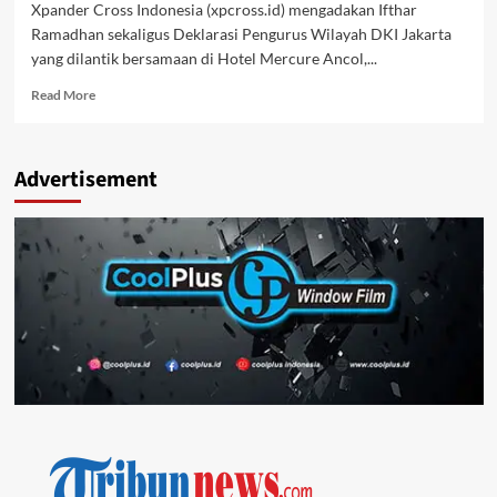
Xpander Cross Indonesia (xpcross.id) mengadakan Ifthar
Ramadhan sekaligus Deklarasi Pengurus Wilayah DKI Jakarta
yang dilantik bersamaan di Hotel Mercure Ancol,...
Read
Read More
more
about
Ifthar
Advertisement
Ramadhan
Xpander
Cross
Indonesia
(xpcross.id)
dan
Deklarasi
Xpcross.id
Pengwil
DKI
Jakarta.