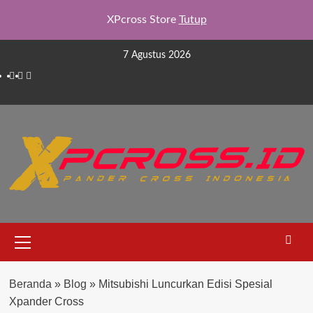
XPcross Store
Tutup
Skip
7 Agustus 2026
to
Facebook
Instagram
YouTube
content
Primary
Menu
Beranda
»
Blog
»
Mitsubishi Luncurkan Edisi Spesial
Xpander Cross