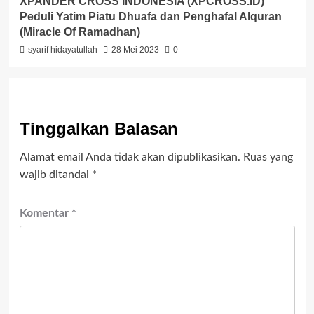
XPANDER CROSS INDONESIA (XPCROSS.ID)
Peduli Yatim Piatu Dhuafa dan Penghafal Alquran
(Miracle Of Ramadhan)
syarif hidayatullah
28 Mei 2023
0
Tinggalkan Balasan
Alamat email Anda tidak akan dipublikasikan.
Ruas yang
wajib ditandai
*
Komentar
*