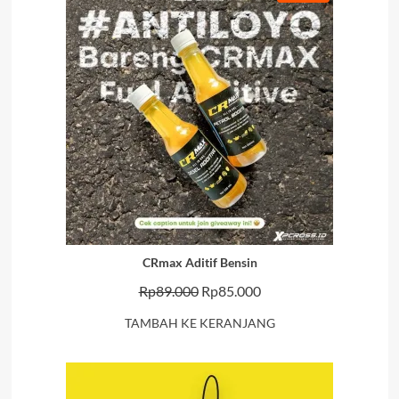
DENGAN
DISKON
CRmax Aditif Bensin
Harga
Harga
Rp
89.000
Rp
85.000
aslinya
saat
TAMBAH KE KERANJANG
adalah:
ini
Rp89.000.
adalah:
Rp85.000.