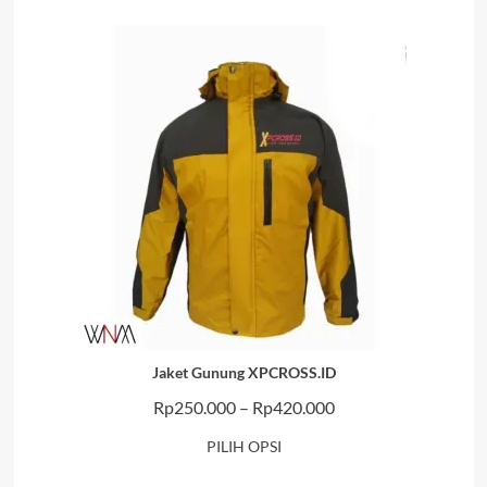
hingga
Rp150.000
Jaket Gunung XPCROSS.ID
Rentang
Rp
250.000
–
Rp
420.000
harga:
PILIH OPSI
Rp250.000