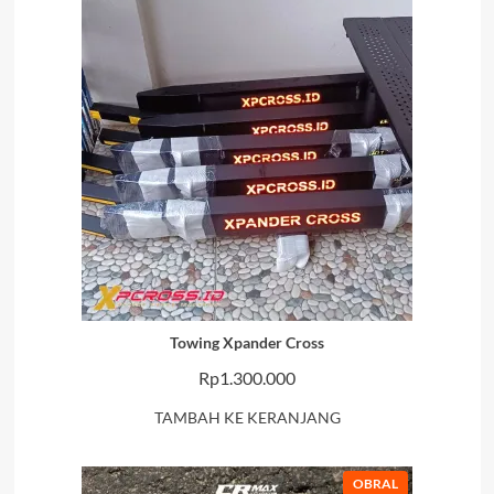
Rp300.000.
Towing Xpander Cross
Rp
1.300.000
TAMBAH KE KERANJANG
PRODUK
OBRAL