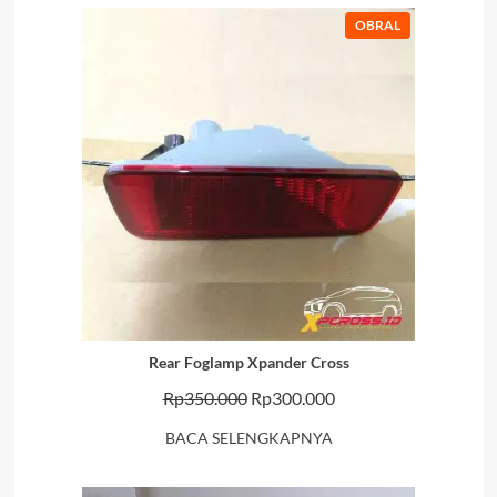
hingga
PRODUK
OBRAL
Rp420.000
DENGAN
DISKON
Rear Foglamp Xpander Cross
Harga
Harga
Rp
350.000
Rp
300.000
aslinya
saat
BACA SELENGKAPNYA
adalah:
ini
Rp350.000.
adalah: