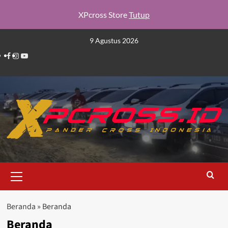
XPcross Store
Tutup
Skip
9 Agustus 2026
to
Facebook
Instagram
YouTube
content
Primary
Menu
Beranda
»
Beranda
Beranda