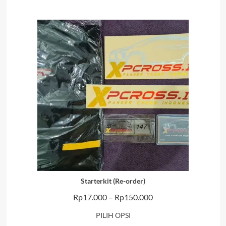
Starterkit (Re-order)
Rentang
Rp
17.000
–
Rp
150.000
harga:
PILIH OPSI
Rp17.000